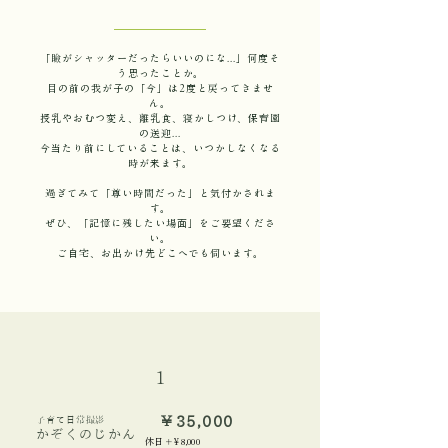
「瞼がシャッターだったらいいのにな...」何度そ
う思ったことか。
目の前の我が子の「今」は2度と戻ってきませ
ん。
授乳やおむつ変え、離乳食、寝かしつけ、保育園
の送迎...
今当たり前にしていることは、いつかしなくなる
時が来ます。
過ぎてみて「尊い時間だった」と気付かされま
す。
ぜひ、「記憶に残したい場面」をご要望くださ
い。
ご自宅、お出かけ先どこへでも伺います。
1
￥35,000
​子育て日常撮影
かぞくのじかん
​休日 ＋￥8,000