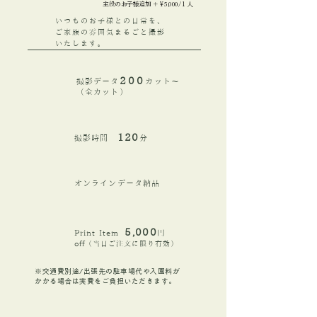
主役のお子様追加 ＋￥5,000/１人
いつものお子様との日常を、
ご家族の雰囲気まるごと撮影
いたします。
200
撮影データ
カット〜
（全カット）
120
​撮影時間
分
​オンラインデータ納品
5,000
Print Item
円
off
（当日ご注文に限り有効）
​※交通費別途/出張先の駐車場代や入園料が
かかる場合は実費をご負担いただきます。