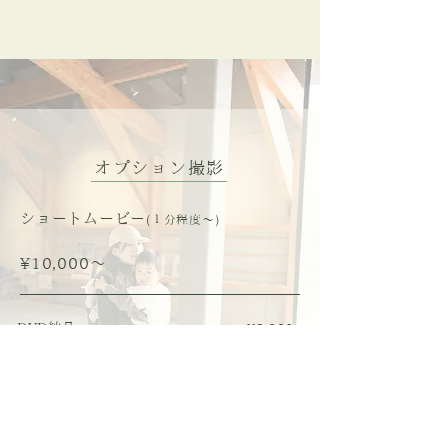
​オプション撮影
ショートムービー
(１分程度〜)
¥10,000〜
DVD納品
¥3,000
USB納品
¥5,000