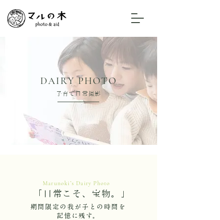
​DAIRY PHOTO
​子育て日常撮影
Marunokiʼs Dairy Photo
​「日常こそ、宝物。」
​期間限定の我が子との時間を
記憶に残す。